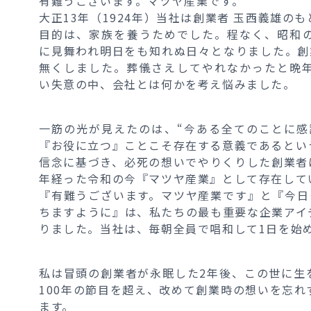
有難うございます。マツヤ産業です。
大正13年（1924年）当社は創業者 玉西義雄の
目的は、家族を養うためでした。程なく、昭和
に見舞われ明日をも知れぬ日々となりました。創
無くしました。葬儀さえしてやれなかったと晩
い失意の中、会社とは何かを考え悩みました。
一筋の光が見えたのは、“今ある全てのことに感
『お役に立つ』ことこそ存在する意義であるとい
信念に基づき、必死の想いでやりくりした創業者
年経った令和の今『マツヤ産業』として存在して
『有難うございます。マツヤ産業です』と『今日
ちますように』は、私たちの最も重要な企業アイ
りました。当社は、毎朝全員で唱和して1日を始
私は冒頭の創業者が永眠した2年後、この世に生
100年の節目を超え、改めて創業時の想いを忘
ます。