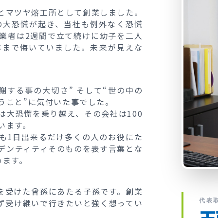
もとマツヤ熔工所として創業しました。
の大恐慌が起き、当社も例外なく恐慌
業者は2週間で立て続けに幼子を二人
年まで悔いていました。未来が見えな
謝する事の大切さ” そして“世の中の
うこと”に気付いた事でした。
は大恐慌を乗り越え、その会社は100
います。
も1日出来るだけ多くの人のお役にた
デンティティそのものを表す言葉とな
めます。
を受けた曾孫にあたる子孫です。創業
代表
れず受け継いで行きたいと強く想ってい
玉